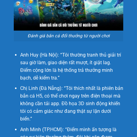
Đánh giá bắn cá đổi thưởng từ người chơi
Anh Huy (Hà Nội): “Tôi thường tranh thủ giải trí
sau giờ làm, giao diện rất mượt, ít giật lag.
Điểm cộng lớn là hệ thống trả thưởng minh
bạch, dễ kiểm tra.”
Chị Linh (Đà Nẵng): “Tôi thích nhất là phiên bản
bắn cá H5, có thể chơi ngay trên điện thoại mà
không cần tải app. Đồ họa 3D sinh động khiến
tôi có cảm giác như đang thật sự lặn dưới
biển.”
Anh Minh (TP.HCM): “Điểm mình ấn tượng là