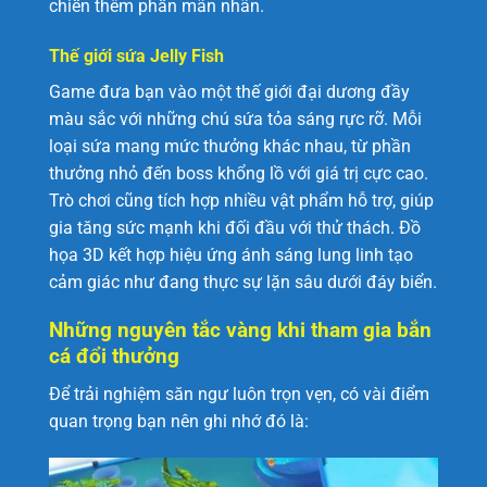
chiến thêm phần mãn nhãn.
Thế giới sứa Jelly Fish
Game đưa bạn vào một thế giới đại dương đầy
màu sắc với những chú sứa tỏa sáng rực rỡ. Mỗi
loại sứa mang mức thưởng khác nhau, từ phần
thưởng nhỏ đến boss khổng lồ với giá trị cực cao.
Trò chơi cũng tích hợp nhiều vật phẩm hỗ trợ, giúp
gia tăng sức mạnh khi đối đầu với thử thách. Đồ
họa 3D kết hợp hiệu ứng ánh sáng lung linh tạo
cảm giác như đang thực sự lặn sâu dưới đáy biển.
Những nguyên tắc vàng khi tham gia bắn
cá đổi thưởng
Để trải nghiệm săn ngư luôn trọn vẹn, có vài điểm
quan trọng bạn nên ghi nhớ đó là: