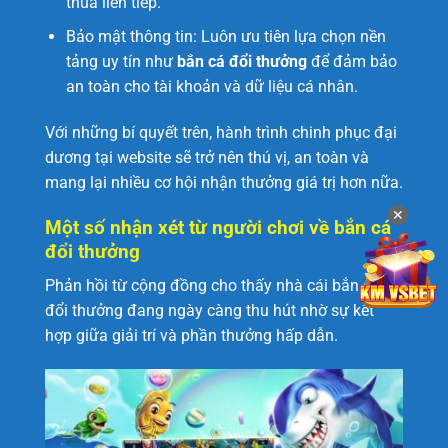
thua liên tiếp.
Bảo mật thông tin: Luôn ưu tiên lựa chọn nền
tảng uy tín như
bắn cá đổi thưởng
để đảm bảo
an toàn cho tài khoản và dữ liệu cá nhân.
Với những bí quyết trên, hành trình chinh phục đại
dương tại website sẽ trở nên thú vị, an toàn và
mang lại nhiều cơ hội nhận thưởng giá trị hơn nữa.
✕
Một số nhận xét từ người chơi về bắn cá
đổi thưởng
Phản hồi từ cộng đồng cho thấy nhà cái bắn cá
đổi thưởng đang ngày càng thu hút nhờ sự kết
hợp giữa giải trí và phần thưởng hấp dẫn.