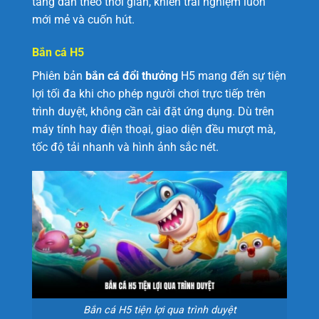
tăng dần theo thời gian, khiến trải nghiệm luôn
mới mẻ và cuốn hút.
Bắn cá H5
Phiên bản
bắn cá đổi thưởng
H5 mang đến sự tiện
lợi tối đa khi cho phép người chơi trực tiếp trên
trình duyệt, không cần cài đặt ứng dụng. Dù trên
máy tính hay điện thoại, giao diện đều mượt mà,
tốc độ tải nhanh và hình ảnh sắc nét.
Bắn cá H5 tiện lợi qua trình duyệt