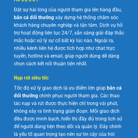
Đặt sự hài lòng của người tham gia lên hàng đầu,
bắn cá đổi thưởng
xây dựng hệ thống chăm sóc
khách hàng chuyên nghiệp và tận tâm. Dịch vụ hỗ
trợ hoạt động liên tục 24/7, sẵn sàng giải đáp thắc
mắc hoặc xử lý sự cố bất kỳ lúc nào. Ngoài ra,
nhiều kênh liên hệ được tích hợp như chat trực
tuyến, hotline và email, giúp người dùng dễ dàng
chọn cách kết nối thuận tiện nhất.
Nạp rút siêu tốc
Tốc độ xử lý giao dịch là ưu điểm lớn giúp
bắn cá
đổi thưởng
chinh phục người tham gia. Các thao
tác nạp và rút được thực hiện chỉ trong vài phút,
không xảy ra tình trạng gián đoạn. Mỗi giao dịch
đều được minh bạch, hiển thị đầy đủ trong lịch sử
để người dùng tiện theo dõi và quản lý. Đây chính
là yếu tố quan trọng tạo nên sự tin cậy của hội